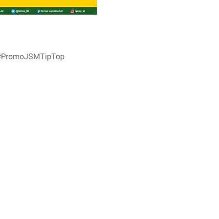
 #PromoJSMTipTopㅤㅤ