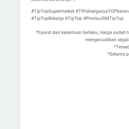
#TipTopSupermarket #TIPisharganyaTOPbaran
#TipTopBelanja #TipTop #PromoJSMTipTop
*Syarat dan ketentuan berlaku, Harga sudah 
mengecualikan segala
*Tersed
*Selama p