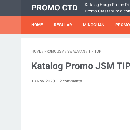
Katalog Harga Promo Dis
PROMO CTD
Promo.CatatanDroid.co
HOME
REGULAR
MINGGUAN
PROMO
HOME
/
PROMO JSM
/
SWALAYAN
/
TIP TOP
Katalog Promo JSM TIP
13 Nov, 2020
2 comments